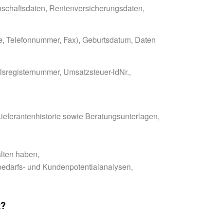
nschaftsdaten, Rentenversicherungsdaten,
e, Telefonnummer, Fax), Geburtsdatum, Daten
elsregisternummer, Umsatzsteuer-ldNr.,
Lieferantenhistorie sowie Beratungsunterlagen,
lten haben,
nbedarfs- und Kundenpotentialanalysen,
t?